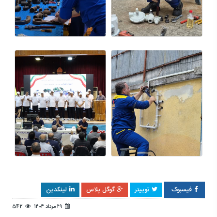
فیسبوک
توییتر
گوگل پلاس
لینکدین
۲۹ مرداد ۱۴۰۴
542