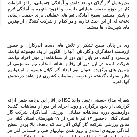
مدیرعامل گاز گیلان دو بعد دانش و آمادگی جسمانی، را از الزامات
کار در حوزه خدمات عملیاتی دانست و افزود: باتوجه به آمادگی لازم
و پایش مستمر سطح آمادگی تیم های عملیاتی برای خدمت رسانی
دغدغه ای از این حیث نداریم و هر کدام از شرکت کنندگان از بهترین
های شهرستان ها هستند.
وی در پایان ضمن تشکر از تلاش های دست اندرکاران و حضور
ارزشمند امدادگران و گازبانان، آنها را الگویی از یک مجموعه توانمند
برشمرد و گفت: در پایان این دور از مسابقات از میان افراد توانمند
شرکت کننده در این دور از رقابتها شاهد انتخاب تیم منسجمی از
بهترین های برگزیده بعنوان تیم امداد گاز گیلان هستیم و امیدواریم
نظیر سنوات گذشته در عرصه مسابقات کشوری نیز شاهد درخشش
آنها باشیم.
شهرام مداح حسینی رئیس واحد
HSE
در آغاز این برنامه ضمن ارائه
گزارشی از نحوه برگزاری و روند اجرای این دور از مسابقات، گفت:
دوازدهمین دوره مسابقات عملیاتی_ ورزشی امدادگران شرکت گاز
استان گیلان باحضور ۱۷ تیم 6 نفره از ۱۷ شهرستان استان گیلان در
سالن ورزشی شرکت گاز گیلان آغاز شد که باهدف بالا بردن سطح
آمادگی نیروهای امدادی و بروز شدن مهارتهای فنی و جسمانی آنان هر
ساله با عنوان “مسابقات عملیاتی, علمی, ورزشی امدادگران “ در