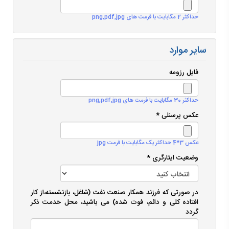
حداکثر 2 مگابایت با فرمت های png,pdf,jpg
سایر موارد
فایل رزومه
حداکثر 30 مگابایت با فرمت های png,pdf,jpg
عکس پرسنلی *
عکس 3*4 حداکثر یک مگابایت با فرمت jpg
وضعیت ایثارگری *
در صورتی که فرزند همکار صنعت نفت (شاغل، بازنشسته،از کار
افتاده کلی و دائم، فوت شده) می باشید، محل خدمت ذکر
گردد