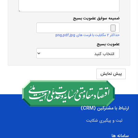
ضمیمه سوابق عضویت بسیج
حداکثر 2 مگابایت با فرمت های png,pdf,jpg
عضویت بسیج
پیش نمایش
ارتباط با مشترکین (CRM)
ثبت و پیگیری شکایت
سامانه ها