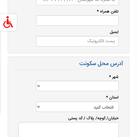
تلفن همراه *
ایمیل
آدرس محل سکونت
شهر *
استان *
خیابان/ کوچه/ پلاک / کد پستی